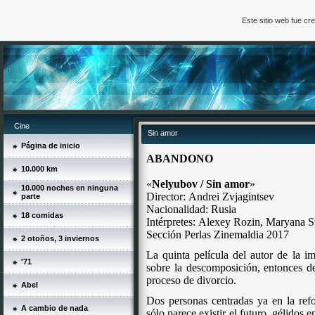
Este sitio web fue c
Cine
Sin amor
Página de inicio
ABANDONO
10.000 km
«
Nelyubov / Sin amor
»
10.000 noches en ninguna
Director:
Andrei Zvjagintsev
parte
Nacionalidad: Rusia
18 comidas
Intérpretes:
Alexey Rozin, Maryana 
Sección Perlas
Zinemaldia 2017
2 otoños, 3 inviernos
La quinta película del autor de la i
'71
sobre la descomposición, entonces d
proceso de divorcio.
Abel
Dos personas centradas ya en la ref
A cambio de nada
sólo parece existir el futuro, gélidos