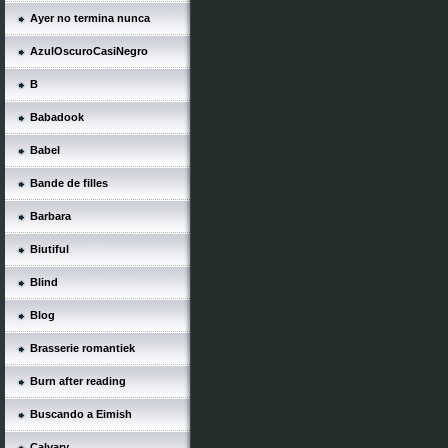
Ayer no termina nunca
AzulOscuroCasiNegro
B
Babadook
Babel
Bande de filles
Barbara
Biutiful
Blind
Blog
Brasserie romantiek
Burn after reading
Buscando a Eimish
Calvary