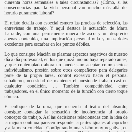
cuarenta horas semanales a tales circunstancias? ¿Cómo, si las
consecuencias para la vida personal van mucho más allá del
horario puramente laboral?
El relato detalla con especial esmero las pruebas de selección, las
entrevistas de trabajo. Y aquí destaca la actuación de Marta
Larralde, con una permanente mueca de asco y un desprecio
apenas contenido, una implicación personal nula y unas dotes
excelentes para escarbar en los puntos débiles.
Lo que consigue Macián es plasmar aspectos negativos de nuestro
día a día profesional, en los que quizá uno no haya reparado antes,
y que contemplado ahora no puede sino aceptar como ciertos:
individualismo, presión sobre otros compañeros para delegarles
parte de la propia tarea, control excesivo hacia el personal
subalterno, necesidad de mantener el puesto de trabajo casi en
cualquier condición, … También competitividad entre
trabajadores, en el único momento de la función con cierto toque
cómico.
El enfoque de la obra, que recuerda al teatro del absurdo,
consigue contagiar la sensación de incoherencia al propio
concepto de trabajo. Así las decisiones relacionadas con la idea de
ás muerto
la mejora continua parecen responder a partes iguales al capricho
y a la mera crueldad. Configurando una visión muy negativa, en