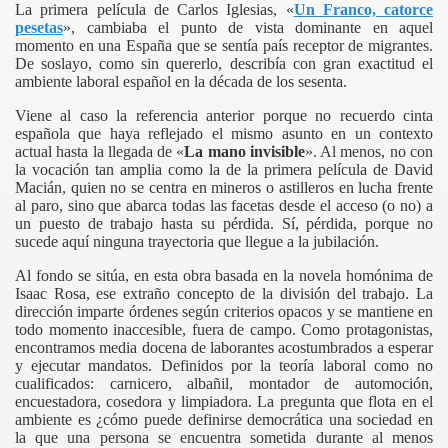
La primera película de Carlos Iglesias, «
Un Franco, catorce
pesetas
», cambiaba el punto de vista dominante en aquel
momento en una España que se sentía país receptor de migrantes.
De soslayo, como sin quererlo, describía con gran exactitud el
ambiente laboral español en la década de los sesenta.
Viene al caso la referencia anterior porque no recuerdo cinta
española que haya reflejado el mismo asunto en un contexto
actual hasta la llegada de «
La mano invisible
». Al menos, no con
la vocación tan amplia como la de la primera película de David
Macián, quien no se centra en mineros o astilleros en lucha frente
al paro, sino que abarca todas las facetas desde el acceso (o no) a
un puesto de trabajo hasta su pérdida. Sí, pérdida, porque no
sucede aquí ninguna trayectoria que llegue a la jubilación.
Al fondo se sitúa, en esta obra basada en la novela homónima de
Isaac Rosa, ese extraño concepto de la división del trabajo. La
dirección imparte órdenes según criterios opacos y se mantiene en
todo momento inaccesible, fuera de campo. Como protagonistas,
encontramos media docena de laborantes acostumbrados a esperar
y ejecutar mandatos. Definidos por la teoría laboral como no
cualificados: carnicero, albañil, montador de automoción,
encuestadora, cosedora y limpiadora. La pregunta que flota en el
ambiente es ¿cómo puede definirse democrática una sociedad en
la que una persona se encuentra sometida durante al menos