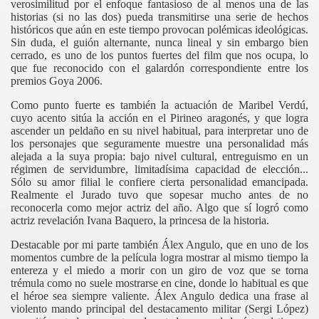
verosimilitud por el enfoque fantasioso de al menos una de las
historias (si no las dos) pueda transmitirse una serie de hechos
históricos que aún en este tiempo provocan polémicas ideológicas.
Sin duda, el guión alternante, nunca lineal y sin embargo bien
cerrado, es uno de los puntos fuertes del film que nos ocupa, lo
que fue reconocido con el galardón correspondiente entre los
premios Goya 2006.
Como punto fuerte es también la actuación de Maribel Verdú,
cuyo acento sitúa la acción en el Pirineo aragonés, y que logra
ascender un peldaño en su nivel habitual, para interpretar uno de
los personajes que seguramente muestre una personalidad más
alejada a la suya propia: bajo nivel cultural, entreguismo en un
régimen de servidumbre, limitadísima capacidad de elección...
Sólo su amor filial le confiere cierta personalidad emancipada.
Realmente el Jurado tuvo que sopesar mucho antes de no
reconocerla como mejor actriz del año. Algo que sí logró como
actriz revelación Ivana Baquero, la princesa de la historia.
Destacable por mi parte también Álex Angulo, que en uno de los
momentos cumbre de la película logra mostrar al mismo tiempo la
entereza y el miedo a morir con un giro de voz que se torna
trémula como no suele mostrarse en cine, donde lo habitual es que
ás muerto
el héroe sea siempre valiente. Álex Angulo dedica una frase al
violento mando principal del destacamento militar (Sergi López)