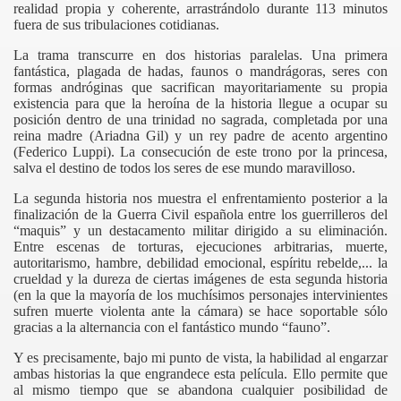
realidad propia y coherente, arrastrándolo durante 113 minutos
fuera de sus tribulaciones cotidianas.
La trama transcurre en dos historias paralelas. Una primera
fantástica, plagada de hadas, faunos o mandrágoras, seres con
formas andróginas que sacrifican mayoritariamente su propia
existencia para que la heroína de la historia llegue a ocupar su
posición dentro de una trinidad no sagrada, completada por una
reina madre (Ariadna Gil) y un rey padre de acento argentino
(Federico Luppi). La consecución de este trono por la princesa,
salva el destino de todos los seres de ese mundo maravilloso.
La segunda historia nos muestra el enfrentamiento posterior a la
finalización de la Guerra Civil española entre los guerrilleros del
“maquis” y un destacamento militar dirigido a su eliminación.
Entre escenas de torturas, ejecuciones arbitrarias, muerte,
autoritarismo, hambre, debilidad emocional, espíritu rebelde,... la
crueldad y la dureza de ciertas imágenes de esta segunda historia
(en la que la mayoría de los muchísimos personajes intervinientes
sufren muerte violenta ante la cámara) se hace soportable sólo
gracias a la alternancia con el fantástico mundo “fauno”.
Y es precisamente, bajo mi punto de vista, la habilidad al engarzar
ambas historias la que engrandece esta película. Ello permite que
al mismo tiempo que se abandona cualquier posibilidad de