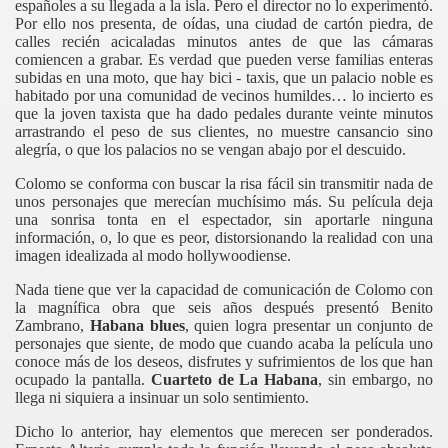
españoles a su llegada a la isla. Pero el director no lo experimentó.
Por ello nos presenta, de oídas, una ciudad de cartón piedra, de
calles recién acicaladas minutos antes de que las cámaras
comiencen a grabar. Es verdad que pueden verse familias enteras
subidas en una moto, que hay bici - taxis, que un palacio noble es
habitado por una comunidad de vecinos humildes… lo incierto es
que la joven taxista que ha dado pedales durante veinte minutos
arrastrando el peso de sus clientes, no muestre cansancio sino
alegría, o que los palacios no se vengan abajo por el descuido.
Colomo se conforma con buscar la risa fácil sin transmitir nada de
unos personajes que merecían muchísimo más. Su película deja
una sonrisa tonta en el espectador, sin aportarle ninguna
información, o, lo que es peor, distorsionando la realidad con una
imagen idealizada al modo hollywoodiense.
Nada tiene que ver la capacidad de comunicación de Colomo con
la magnífica obra que seis años después presentó Benito
Zambrano,
Habana blues
, quien logra presentar un conjunto de
personajes que siente, de modo que cuando acaba la película uno
conoce más de los deseos, disfrutes y sufrimientos de los que han
ocupado la pantalla.
Cuarteto de La Habana
, sin embargo, no
llega ni siquiera a insinuar un solo sentimiento.
ás muerto
Dicho lo anterior, hay elementos que merecen ser ponderados.