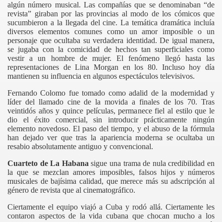
algún número musical. Las compañías que se denominaban “de
revista” giraban por las provincias al modo de los cómicos que
sucumbieron a la llegada del cine. La temática dramática incluía
diversos elementos comunes como un amor imposible o un
personaje que ocultaba su verdadera identidad. De igual manera,
se jugaba con la comicidad de hechos tan superficiales como
vestir a un hombre de mujer. El fenómeno llegó hasta las
representaciones de Lina Morgan en los 80. Incluso hoy día
mantienen su influencia en algunos espectáculos televisivos.
Fernando Colomo fue tomado como adalid de la modernidad y
líder del llamado cine de la movida a finales de los 70. Tras
veintidós años y quince películas, permanece fiel al estilo que le
dio el éxito comercial, sin introducir prácticamente ningún
elemento novedoso. El paso del tiempo, y el abuso de la fórmula
han dejado ver que tras la apariencia moderna se ocultaba un
resabio absolutamente antiguo y convencional.
Cuarteto de La Habana
sigue una trama de nula credibilidad en
la que se mezclan amores imposibles, falsos hijos y números
musicales de bajísima calidad, que merece más su adscripción al
género de revista que al cinematográfico.
Ciertamente el equipo viajó a Cuba y rodó allá. Ciertamente les
contaron aspectos de la vida cubana que chocan mucho a los