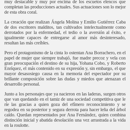
muy destacable y muy por encima de los escuetos elencos que
completan las producciones actuales. Sus actuaciones son lo mejor
de esta obra coral.
La creación que realizan Ángela Molina y Emilio Gutiérrez Caba
de dos escritores malditos, tan cultivados intelectualmente como
derrotados por la enfermedad, el tedio o la aversión al éxito, e
igualmente capaces de entregarse al amor más desinteresado,
resultan las más creíbles.
Pero el protagonismo de la cinta lo ostentan Ana Borrachero, en el
papel de mujer que siempre trabajó, fue madre precoz y vela con
gran preocupación el destino de su hija, Yohana Cobo, y Roberto
Enríquez, el más contenido en su expresión y, sin embargo, el que
mayor desasosiego causa en la memoria del espectador por su
brillante composición sobre las dudas y miedos que atenazan el
desarrollo personal.
Junto a los personajes que ya nacieron en las laderas, surgen otros
que van quedando en el tamiz de una sociedad competitiva que le
ríe las gracias a quien goza del efímero reconocimiento y se
regodea en su posterior y segura derrota para hacer leña del árbol
caído. Quedan representados por Ana Fernández, quien combina
ás muerto
distinción inicial y abatida desolación una vez arrastrada a la vida
en la roulotte.