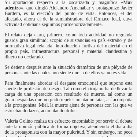
Su aportación respecto a la oscarizada y magnífica
«
Mar
adentro
»
, que dirigió Alejandro Amenábar y protagonizó Javier
Bardem, es la elección del punto de vista. Entonces, el del
afectado, ahora el de la suministradora del fármaco letal, cuya
actividad cotidiana seguimos pormenorizadamente.
El relato deja claro, primero, cómo toda actividad no regulada
guarda gran similitud: acopio de sustancias en país extraño y de
normativa legal relajada, introducción furtiva del material en el
propio país, infraestructura personal y material clandestina y
dinero no declarado.
Se detiene después ante la situación dramática de una pléyade de
personas ante las cuales uno siente que la de ellos ya no es vida.
Para finalmente abordar el desgaste emocional que supone esta
suerte de profesión de riesgo. Tal como el cirujano ha de llevar la
carga de una operación con resultado de muerte, tal como un
guardaespaldas que no pudo repeler un ataque fatal, así acompaña
a la protagonista, Miel, la muerte ajena de personas con las que va
estrechando lazos, acumulando dolor.
Valeria Golino realiza un esfuerzo encomiable por servir el debate
ante la opinión pública de forma objetiva, atendiendo el día a día
de la protagonista con la mayor pulcritud. Y sin embargo, no peca