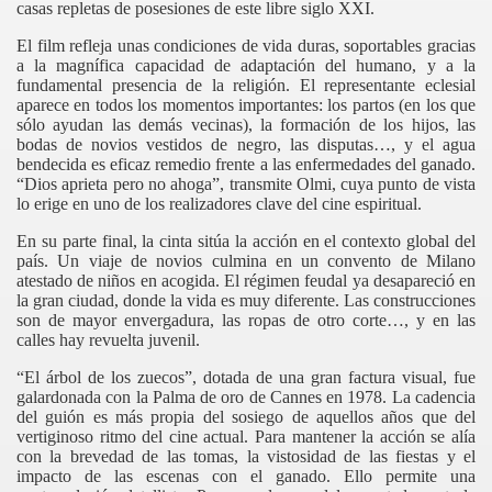
casas repletas de posesiones de este libre siglo XXI.
El film refleja unas condiciones de vida duras, soportables gracias
a la magnífica capacidad de adaptación del humano, y a la
fundamental presencia de la religión. El representante eclesial
aparece en todos los momentos importantes: los partos (en los que
sólo ayudan las demás vecinas), la formación de los hijos, las
bodas de novios vestidos de negro, las disputas…, y el agua
bendecida es eficaz remedio frente a las enfermedades del ganado.
“Dios aprieta pero no ahoga”, transmite
Olmi
, cuya punto de vista
lo erige en uno de los realizadores clave del cine espiritual.
En su parte final, la cinta sitúa la acción en el contexto global del
país. Un viaje de novios culmina en un convento de Milano
atestado de niños en acogida. El régimen feudal ya desapareció en
la gran ciudad, donde la vida es muy diferente. Las construcciones
son de mayor envergadura, las ropas de otro corte…, y en las
calles hay revuelta juvenil.
“El árbol de los zuecos”, dotada de una gran factura visual, fue
galardonada con la Palma de oro de Cannes en 1978. La cadencia
del guión es más propia del sosiego de aquellos años que del
vertiginoso ritmo del cine actual. Para mantener la acción se alía
ás muerto
con la brevedad de las tomas, la vistosidad de las fiestas y el
impacto de las escenas con el ganado. Ello permite una