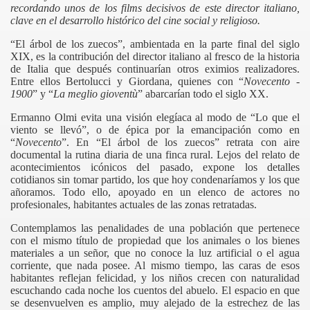
recordando unos de los films decisivos de este director italiano,
clave en el desarrollo histórico del cine social y religioso.
“El árbol de los zuecos”, ambientada en la parte final del siglo
XIX, es la contribución del director italiano al fresco de la historia
de Italia que después continuarían otros eximios realizadores.
Entre ellos
Bertolucci
y
Giordana,
quienes con “
Novecento -
1900
”
y “
La meglio gioventù
” abarcarían todo el siglo XX.
Ermanno Olmi
evita una visión elegíaca al modo de “Lo que el
viento se llevó”, o de épica por la emancipación como en
“
Novecento
”. En “El árbol de los zuecos” retrata con aire
documental la rutina diaria de una finca rural. Lejos del relato de
acontecimientos icónicos del pasado, expone los detalles
cotidianos sin tomar partido, los que hoy condenaríamos y los que
añoramos. Todo ello, apoyado en un elenco de actores no
profesionales, habitantes actuales de las zonas retratadas.
Contemplamos las penalidades de una población que pertenece
con el mismo título de propiedad que los animales o los bienes
materiales a un señor, que no conoce la luz artificial o el agua
corriente, que nada posee. Al mismo tiempo, las caras de esos
habitantes reflejan felicidad, y los niños crecen con naturalidad
escuchando cada noche los cuentos del abuelo. El espacio en que
se desenvuelven es amplio, muy alejado de la estrechez de las