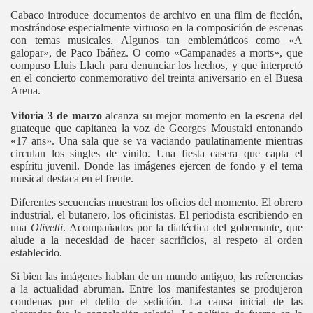
Cabaco introduce documentos de archivo en una film de ficción,
mostrándose especialmente virtuoso en la composición de escenas
con temas musicales. Algunos tan emblemáticos como «A
galopar», de Paco Ibáñez. O como «Campanades a morts», que
compuso Lluis Llach para denunciar los hechos, y que interpretó
en el concierto conmemorativo del treinta aniversario en el Buesa
Arena.
Vitoria 3 de marzo
alcanza su mejor momento en la escena del
guateque que capitanea la voz de Georges Moustaki entonando
«17 ans». Una sala que se va vaciando paulatinamente mientras
circulan los singles de vinilo. Una fiesta casera que capta el
espíritu juvenil. Donde las imágenes ejercen de fondo y el tema
musical destaca en el frente.
Diferentes secuencias muestran los oficios del momento. El obrero
industrial, el butanero, los oficinistas. El periodista escribiendo en
una
Olivetti
. Acompañados por la dialéctica del gobernante, que
alude a la necesidad de hacer sacrificios, al respeto al orden
establecido.
Si bien las imágenes hablan de un mundo antiguo, las referencias
ás muerto
a la actualidad abruman. Entre los manifestantes se produjeron
condenas por el delito de sedición. La causa inicial de las