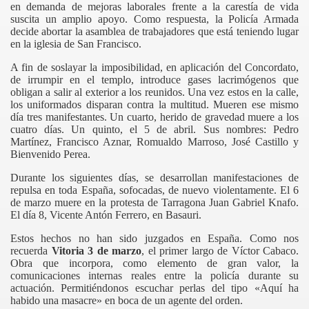
en demanda de mejoras laborales frente a la carestía de vida
suscita un amplio apoyo. Como respuesta, la Policía Armada
decide abortar la asamblea de trabajadores que está teniendo lugar
en la iglesia de San Francisco.
A fin de soslayar la imposibilidad, en aplicación del Concordato,
de irrumpir en el templo, introduce gases lacrimógenos que
obligan a salir al exterior a los reunidos. Una vez estos en la calle,
los uniformados disparan contra la multitud. Mueren ese mismo
día tres manifestantes. Un cuarto, herido de gravedad muere a los
cuatro días. Un quinto, el 5 de abril. Sus nombres: Pedro
Martínez, Francisco Aznar, Romualdo Marroso, José Castillo y
Bienvenido Perea.
Durante los siguientes días, se desarrollan manifestaciones de
repulsa en toda España, sofocadas, de nuevo violentamente. El 6
de marzo muere en la protesta de Tarragona Juan Gabriel Knafo.
El día 8, Vicente Antón Ferrero, en Basauri.
Estos hechos no han sido juzgados en España. Como nos
recuerda
Vitoria 3 de marzo
, el primer largo de Víctor Cabaco.
Obra que incorpora, como elemento de gran valor, la
comunicaciones internas reales entre la policía durante su
actuación. Permitiéndonos escuchar perlas del tipo «Aquí ha
habido una masacre» en boca de un agente del orden.