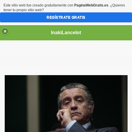
Este sitio web fue creado gratuitamente con
PaginaWebGratis.es
. ¿Quieres
tener tu propio sitio web?
REGÍSTRATE GRATIS
InakiLancelot