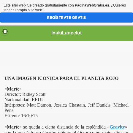
Este sitio web fue creado gratuitamente con
PaginaWebGratis.es
. ¿Quieres
tener tu propio sitio web?
REGÍSTRATE GRATIS
InakiLancelot
UNA IMAGEN ICÓNICA PARA EL PLANETA ROJO
«
Marte
»
Director: Ridley Scott
Nacionalidad: EEUU
Intérpretes: Matt Damon, Jessica Chastain, Jeff Daniels, Michael
Peña
Estreno: 16/10/15
«
Marte
» se queda a cierta distancia de la espléndida «
Gravity
»,
con la que Alfonso Cuarón obtuvo el Oscar como mejor director