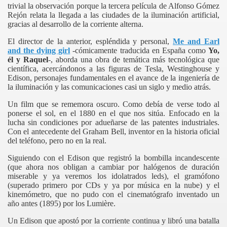
trivial la observación porque la tercera película de Alfonso Gómez
Rejón relata la llegada a las ciudades de la iluminación artificial,
gracias al desarrollo de la corriente alterna.
El director de la anterior, espléndida y personal,
Me and Earl
and the dying girl
-cómicamente traducida en España como
Yo,
él y Raquel
-, aborda una obra de temática más tecnológica que
científica, acercándonos a las figuras de Tesla, Westinghouse y
Edison, personajes fundamentales en el avance de la ingeniería de
la iluminación y las comunicaciones casi un siglo y medio atrás.
Un film que se rememora oscuro. Como debía de verse todo al
ponerse el sol, en el 1880 en el que nos sitúa. Enfocado en la
lucha sin condiciones por adueñarse de las patentes industriales.
Con el antecedente del Graham Bell, inventor en la historia oficial
del teléfono, pero no en la real.
Siguiendo con el Edison que registró la bombilla incandescente
(que ahora nos obligan a cambiar por halógenos de duración
miserable y ya veremos los idolatrados leds), el gramófono
(superado primero por CDs y ya por música en la nube) y el
kinemómetro, que no pudo con el cinematógrafo inventado un
año antes (1895) por los Lumière.
Un Edison que apostó por la corriente continua y libró una batalla