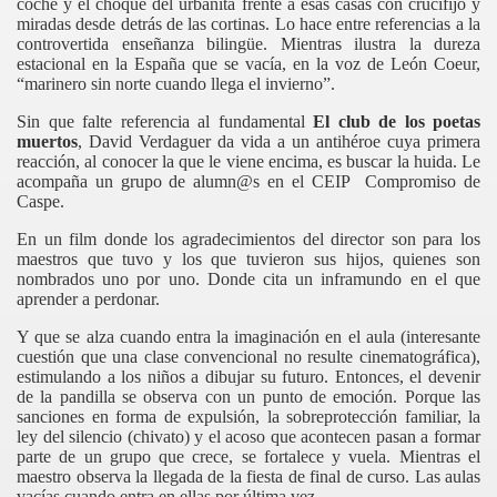
coche y el choque del urbanita frente a esas casas con crucifijo y
miradas desde detrás de las cortinas. Lo hace entre referencias a la
controvertida enseñanza bilingüe. Mientras ilustra la dureza
estacional en la España que se vacía, en la voz de León Coeur,
“marinero sin norte cuando llega el invierno”.
Sin que falte referencia al fundamental
El club de los poetas
muertos
, David Verdaguer da vida a un antihéroe cuya primera
reacción, al conocer la que le viene encima, es buscar la huida. Le
acompaña un grupo de alumn@s en el CEIP Compromiso de
Caspe.
En un film donde los agradecimientos del director son para los
maestros que tuvo y los que tuvieron sus hijos, quienes son
nombrados uno por uno. Donde cita un inframundo en el que
aprender a perdonar.
Y que se alza cuando entra la imaginación en el aula (interesante
cuestión que una clase convencional no resulte cinematográfica),
estimulando a los niños a dibujar su futuro. Entonces, el devenir
de la pandilla se observa con un punto de emoción. Porque las
sanciones en forma de expulsión, la sobreprotección familiar, la
ley del silencio (chivato) y el acoso que acontecen pasan a formar
ás muerto
parte de un grupo que crece, se fortalece y vuela. Mientras el
maestro observa la llegada de la fiesta de final de curso. Las aulas
vacías cuando entra en ellas por última vez.