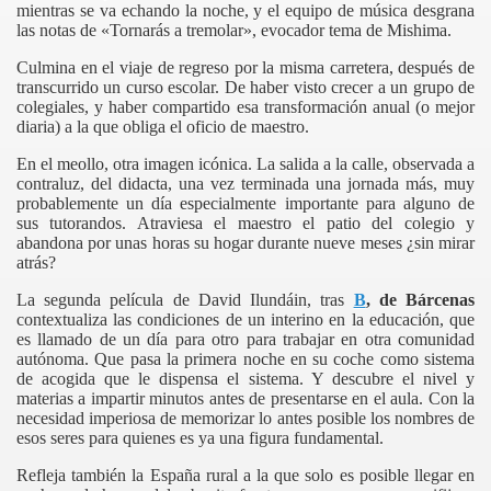
mientras se va echando la noche, y el equipo de música desgrana
las notas de «Tornarás a tremolar», evocador tema de Mishima
.
Culmina en el viaje de regreso por la misma carretera, después de
transcurrido un curso escolar. De haber visto crecer a un grupo de
colegiales, y haber compartido esa transformación anual (o mejor
diaria) a la que obliga el oficio de maestro.
En el meollo, otra imagen icónica. La salida a la calle, observada a
contraluz, del didacta, una vez terminada una jornada más, muy
probablemente un día especialmente importante para alguno de
sus tutorandos. Atraviesa el maestro el patio del colegio y
abandona por unas horas su hogar durante nueve meses ¿sin mirar
atrás?
La segunda película de David Ilundáin,
tras
B
, de Bárcenas
contextualiza las condiciones de un interino en la educación, que
es llamado de un día para otro para trabajar en otra comunidad
autónoma. Que pasa la primera noche en su coche como sistema
de acogida que le dispensa el sistema. Y descubre el nivel y
materias a impartir minutos antes de presentarse en el aula. Con la
necesidad imperiosa de memorizar lo antes posible los nombres de
esos seres para quienes es ya una figura fundamental.
Refleja también la España rural a la que solo es posible llegar en