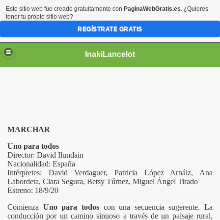
Este sitio web fue creado gratuitamente con
PaginaWebGratis.es
. ¿Quieres
tener tu propio sitio web?
REGÍSTRATE GRATIS
InakiLancelot
MARCHAR
Uno para todos
Director: David Ilundain
Nacionalidad: España
Intérpretes: David Verdaguer, Patricia López Arnáiz, Ana
Labordeta, Clara Segura, Betsy Túrnez, Miguel Ángel Tirado
Estreno: 18/9/20
Comienza
Uno para todos
con una secuencia sugerente. La
conducción por un camino sinuoso a través de un paisaje rural,