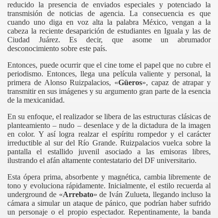
reducido la presencia de enviados especiales y potenciado la
transmisión de noticias de agencia. La consecuencia es que
cuando uno diga en voz alta la palabra México, vengan a la
cabeza la reciente desaparición de estudiantes en Iguala y las de
Ciudad Juárez. Es decir, que asome un abrumador
desconocimiento sobre este país.
Entonces, puede ocurrir que el cine tome el papel que no cubre el
periodismo. Entonces, llega una película valiente y personal, la
primera de Alonso Ruizpalacios, «
Güeros
», capaz de atrapar y
transmitir en sus imágenes y su argumento gran parte de la esencia
de la mexicanidad.
En su enfoque, el realizador se libera de las estructuras clásicas de
planteamiento – nudo – desenlace y de la dictadura de la imagen
en color. Y así logra realzar el espíritu rompedor y el carácter
irreductible al sur del Río Grande. Ruizpalacios vuelca sobre la
pantalla el estallido juvenil asociado a las emisoras libres,
ilustrando el afán altamente contestatario del DF universitario.
Esta ópera prima, absorbente y magnética, cambia libremente de
tono y evoluciona rápidamente. Inicialmente, el estilo recuerda al
underground
de «
Arrebato
» de Iván
Zulueta
, llegando incluso la
cámara a simular un ataque de pánico, que podrían haber sufrido
un personaje o el propio espectador. Repentinamente, la banda