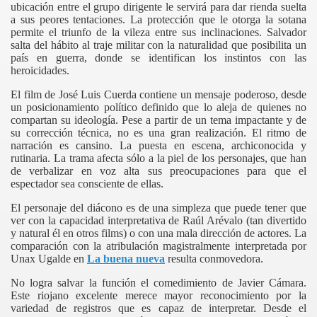
ubicación entre el grupo dirigente le servirá para dar rienda suelta
a sus peores tentaciones. La protección que le otorga la sotana
permite el triunfo de la vileza entre sus inclinaciones. Salvador
salta del hábito al traje militar con la naturalidad que posibilita un
país en guerra, donde se identifican los instintos con las
heroicidades.
El film de José Luis Cuerda contiene un mensaje poderoso, desde
un posicionamiento político definido que lo aleja de quienes no
compartan su ideología. Pese a partir de un tema impactante y de
su corrección técnica, no es una gran realización. El ritmo de
narración es cansino. La puesta en escena, archiconocida y
rutinaria. La trama afecta sólo a la piel de los personajes, que han
de verbalizar en voz alta sus preocupaciones para que el
espectador sea consciente de ellas.
El personaje del diácono es de una simpleza que puede tener que
ver con la capacidad interpretativa de Raúl Arévalo (tan divertido
y natural él en otros films) o con una mala dirección de actores. La
comparación con la atribulación magistralmente interpretada por
Unax Ugalde en
La buena nueva
resulta conmovedora.
No logra salvar la función el comedimiento de Javier Cámara.
Este riojano excelente merece mayor reconocimiento por la
variedad de registros que es capaz de interpretar. Desde el