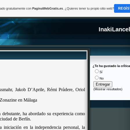
REGÍS
reado gratuitamente con
PaginaWebGratis.es
. ¿Quieres tener tu propio sitio web?
InakiLance
¿Te ha gustado la crític
Sí
No
ssmahr, Jakob D’Aprile, Rémi Pràdere,
Oriol
(
Mostrar resultados
)
n Zonazine en Málaga
ra debutante, ha abordado su experiencia como
ciudad de Berlín.
a iniciación en la independencia personal, la