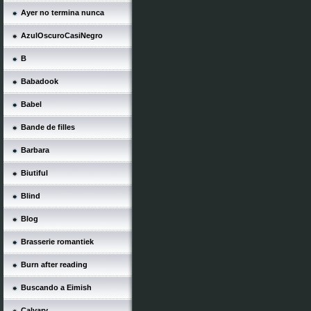
Ayer no termina nunca
AzulOscuroCasiNegro
B
Babadook
Babel
Bande de filles
Barbara
Biutiful
Blind
Blog
Brasserie romantiek
Burn after reading
Buscando a Eimish
Calvary