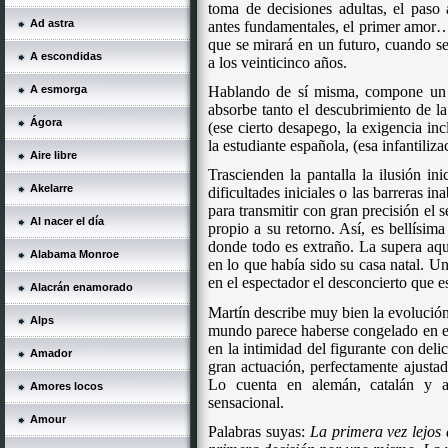
toma de decisiones adultas, el paso 
Ad astra
antes fundamentales, el primer amor…
que se mirará en un futuro, cuando se
A escondidas
a los veinticinco años.
A esmorga
Hablando de sí misma, compone un h
absorbe tanto el descubrimiento de la
Ágora
(ese cierto desapego, la exigencia in
la estudiante española, (esa infantiliza
Aire libre
Trascienden la pantalla la ilusión ini
Akelarre
dificultades iniciales o las barreras 
para transmitir con gran precisión el
Al nacer el día
propio a su retorno. Así, es bellísima
donde todo es extraño. La supera aqu
Alabama Monroe
en lo que había sido su casa natal. 
en el espectador el desconcierto que 
Alacrán enamorado
Martín describe muy bien la evolución
Alps
mundo parece haberse congelado en el
en la intimidad del figurante con del
Amador
gran actuación, perfectamente ajusta
Lo cuenta en alemán, catalán y a
Amores locos
sensacional.
Amour
Palabras suyas:
La primera vez lejos 