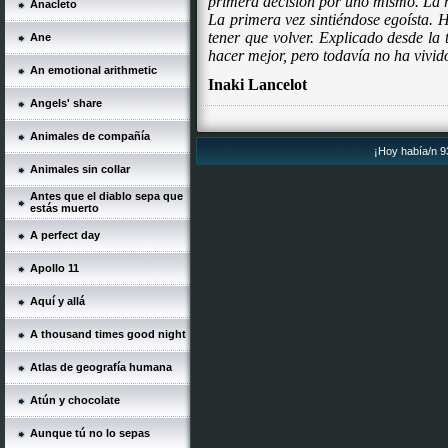
primera decisión por uno mismo. La r
Anacleto
La primera vez sintiéndose egoísta. 
tener que volver. Explicado desde la
Ane
hacer mejor, pero todavía no ha vivido
An emotional arithmetic
Inaki Lancelot
Angels' share
Animales de compañía
¡Hoy había/n 93
Animales sin collar
Antes que el diablo sepa que
estás muerto
A perfect day
Apollo 11
Aquí y allá
A thousand times good night
Atlas de geografía humana
Atún y chocolate
Aunque tú no lo sepas