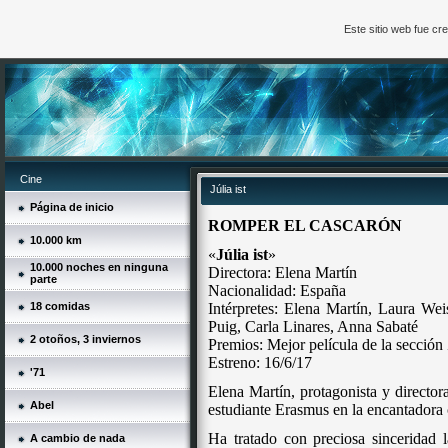
Este sitio web fue c
Cine
Júlia ist
Página de inicio
ROMPER EL CASCARÓN
10.000 km
«
Júlia ist
»
10.000 noches en ninguna
Directora:
Elena Martín
parte
Nacionalidad: España
18 comidas
Intérpretes: Elena Martín, Laura
Wei
Puig, Carla Linares,
Anna Sabaté
2 otoños, 3 inviernos
Premios: Mejor película de la secció
Estreno: 16/6/17
'71
Elena Martín, protagonista y directo
Abel
estudiante Erasmus en la encantadora 
Ha tratado con preciosa sinceridad l
A cambio de nada