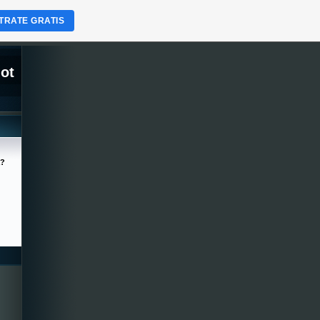
TRATE GRATIS
lot
a?