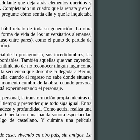
adelante que deja atrás elementos queridos y
 Completando un cuadro que la retrata y en el
 pregunte cómo sentía ella y qué le inquietaba
ábil retrato de toda su generación. La obra
 forma de vida de los universitarios alemanes,
cluso entre pares), como el punto de partida de
ción).
cial de la protagonista, sus incertidumbres, las
inabordables. También aquellas que van cayendo,
 sentimiento de no reconocer ningún lugar como
 la secuencia que describe la llegada a Berlin,
ella cuando al regreso no sabe donde situarse
Un momento cumbre de la obra, cuando provoca
está experimentando el personaje
.
 personal, la transformación propia mientras el
 tiempo y pretender que todo siga igual. Entra
icadeza y profundidad. Como actriz, realiza una
da. Cuenta con una banda sonora espectacular.
lgo de castellano. Y culmina una película
de casa, viviendo en otro país, sin amigos. La