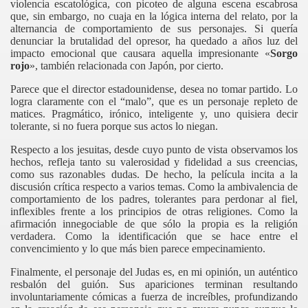
violencia escatológica, con picoteo de alguna escena escabrosa
que, sin embargo, no cuaja en la lógica interna del relato, por la
alternancia de comportamiento de sus personajes. Si quería
denunciar la brutalidad del opresor, ha quedado a años luz del
impacto emocional que causara aquella impresionante «
Sorgo
rojo
», también relacionada con Japón, por cierto.
Parece que el director estadounidense, desea no tomar partido. Lo
logra claramente con el “malo”, que es un personaje repleto de
matices. Pragmático, irónico, inteligente y, uno quisiera decir
tolerante, si no fuera porque sus actos lo niegan.
Respecto a los jesuitas, desde cuyo punto de vista observamos los
hechos, refleja tanto su valerosidad y fidelidad a sus creencias,
como sus razonables dudas. De hecho, la película incita a la
discusión crítica respecto a varios temas. Como la ambivalencia de
comportamiento de los padres, tolerantes para perdonar al fiel,
inflexibles frente a los principios de otras religiones. Como la
afirmación innegociable de que sólo la propia es la religión
verdadera. Como la identificación que se hace entre el
convencimiento y lo que más bien parece empecinamiento.
Finalmente, el personaje del Judas es, en mi opinión, un auténtico
ás muerto
resbalón del guión. Sus apariciones terminan resultando
involuntariamente cómicas a fuerza de increíbles, profundizando