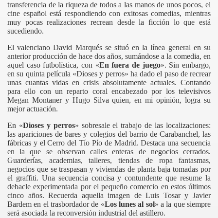
transferencia de la riqueza de todos a las manos de unos pocos, el
cine español está respondiendo con exitosas comedias, mientras
muy pocas realizaciones recrean desde la ficción lo que está
sucediendo.
El valenciano David Marqués se situó en la línea general en su
anterior producción de hace dos años, sumándose a la comedia, en
aquel caso futbolística, con «
En fuera de juego
». Sin embargo,
en su quinta película «Dioses y perros» ha dado el paso de recrear
unas cuantas vidas en crisis absolutamente actuales. Contando
para ello con un reparto coral encabezado por los televisivos
Megan Montaner y Hugo Silva quien, en mi opinión, logra su
mejor actuación.
En «
Dioses y perros
» sobresale el trabajo de las localizaciones:
las apariciones de bares y colegios del barrio de Carabanchel, las
fábricas y el Cerro del Tío Pío de Madrid. Destaca una secuencia
en la que se observan calles enteras de negocios cerrados.
Guarderías, academias, talleres, tiendas de ropa fantasmas,
negocios que se traspasan y viviendas de planta baja tomadas por
el graffiti. Una secuencia concisa y contundente que resume la
debacle experimentada por el pequeño comercio en estos últimos
cinco años. Recuerda aquella imagen de Luis Tosar y Javier
Bardem en el trasbordador de «
Los lunes al sol
» a la que siempre
será asociada la reconversión industrial del astillero.