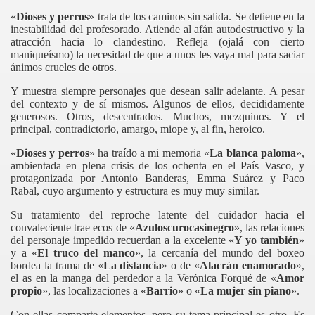
«
Dioses y perros
» trata de los caminos sin salida. Se detiene en la
inestabilidad del profesorado. Atiende al afán autodestructivo y la
atracción hacia lo clandestino. Refleja (ojalá con cierto
maniqueísmo) la necesidad de que a unos les vaya mal para saciar
ánimos crueles de otros.
Y muestra siempre personajes que desean salir adelante. A pesar
del contexto y de sí mismos. Algunos de ellos, decididamente
generosos. Otros, descentrados. Muchos, mezquinos. Y el
principal, contradictorio, amargo, miope y, al fin, heroico.
«
Dioses y perros
» ha traído a mi memoria «
La blanca paloma
»,
ambientada en plena crisis de los ochenta en el País Vasco, y
protagonizada por Antonio Banderas, Emma Suárez y Paco
Rabal, cuyo argumento y estructura es muy muy similar.
Su tratamiento del reproche latente del cuidador hacia el
convaleciente trae ecos de «
Azuloscurocasinegro
», las relaciones
del personaje impedido recuerdan a la excelente «
Y yo también
»
y a «
El truco del manco
», la cercanía del mundo del boxeo
bordea la trama de «
La distancia
» o de «
Alacrán enamorado
»,
el as en la manga del perdedor a la Verónica Forqué de «
Amor
ás muerto
propio
», las localizaciones a «
Barrio
» o «
La mujer sin piano
».
Con ellas comparte elementos, pero su tema principal es otro. Es