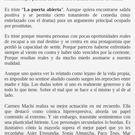
Es triste “
La puerta abierta
”. Aunque quiera encontrarse salida
positiva y se permita cierto tratamiento de comedia (muy
entrelazado con el drama) para un argumento principal ocupado
por prostitutas.
Es triste porque muestra personas con pocas oportunidades reales
de escapar a un mal destino y se centra en una protagonista que
perdió la capacidad de sentir. Porque parecen haberse enfrentado
siempre al viento en contra y haber sido vencidos por la corriente.
Porque resultan reales y da mucho miedo asomarse a nuestra
realidad.
Aunque uno quiera ver lo relatado como lejano de la vida propia,
es imposible no sentirse aludido cuando surgen los reproches entre
madre e hija. Las dudas sobre si uno es realmente generoso y da
todo lo que tiene. Sobre el mal que se hace a sí mismo y al de al
lado.
Carmen Machi realiza su mejor actuación en mi recuerdo. Ella
que destacó como cómica hiperexpresiva, aborda un papel
contenido al extremo. Y sin embargo, transmite sentimientos con
una plasticidad hiriente. Los personajes secundarios lo bordan. Es
ilustrativo cómo la mayoría supera el mejor papel que yo les
recordaba: Asier Etxeandia, Sonia Almarcha, Paco Tous, Mar