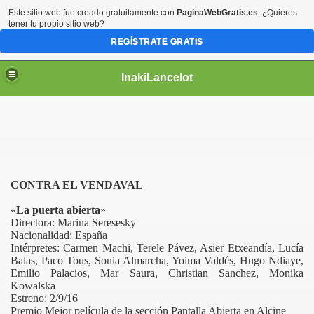
Este sitio web fue creado gratuitamente con
PaginaWebGratis.es
. ¿Quieres
tener tu propio sitio web?
REGÍSTRATE GRATIS
InakiLancelot
CONTRA EL VENDAVAL
«
La puerta abierta
»
Directora: Marina Seresesky
Nacionalidad: España
Intérpretes:
Carmen Machi, Terele Pávez, Asier Etxeandía, Lucía
Balas, Paco Tous, Sonia Almarcha, Yoima Valdés, Hugo Ndiaye,
Emilio Palacios, Mar Saura, Christian Sanchez, Monika
Kowalska
Estreno: 2/9/16
Premio Mejor película de la sección Pantalla Abierta en Alcine