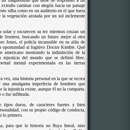
n un magnetismo que debe de responder a un
 extraño caminar con alegría hacia un paisaje
ento silba como en un auditorio en el que fuera
e la vegetación azotada por un sol inclemente
 solar y oscurecen su tez mientras cruzan un
de frontera, buscando un futuro mejor al otro
e Jones, el policía incansable en su afán de
a oportunidad al fugitivo Doctor Kimble. Qué
en americano mostrando la indistinción de la
a injusticia del mundo que se definió libre.
ertad mental experimentada en las tierras
 vez, una historia personal en la que se recrea
or una amalgama imperfecta de hombres que
e la injusticia existe, aunque él no la comparta.
 o fue infiltrada.
 tipos duros, de caracteres fuertes y bien
ersonalidad, con su propio código de conducta,
i lo primero.
 para que la historia no fluya lineal, sino