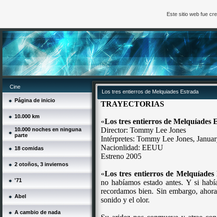
Este sitio web fue c
Cine
Los tres entierros de Melquiades Estrada
Página de inicio
TRAYECTORIAS
10.000 km
«
Los tres entierros de Melquíades 
Director: Tommy Lee Jones
10.000 noches en ninguna
parte
Intérpretes: Tommy Lee Jones, Januar
Nacionlidad: EEUU
18 comidas
Estreno 2005
2 otoños, 3 inviernos
«
Los tres entierros de Melquíades
'71
no habíamos estado antes. Y si hab
recordamos bien. Sin embargo, ahora 
Abel
sonido y el olor.
A cambio de nada