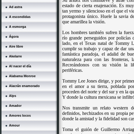
Su aridez nos conmueve y atrae co
estado de cierta enajenación. Es muy
Ad astra
tan yermo y silencioso en el que el vi
protagonista único. Huele la savia d
A escondidas
que amarillea la visión.
A esmorga
Los hombres también sufren la fuerza
Ágora
río grande perseguidos por policías 
lado, en el Texas natal de Tommy Le
Aire libre
cumplir su trabajo y capaz de dar un
fantástica paradoja, el adalid de bu
Akelarre
naturaleza para con las fronteras, l
Recreándonos con su visión la lib
Al nacer el día
periféricas.
Alabama Monroe
Tommy Lee Jones dirige, y por primera
en el amor a su tierra, poblada p
Alacrán enamorado
proceden del norte y del sur y en la qu
Alps
Y donde la cultura mexicana se infiltró
Amador
Nos transmite un relato western de
definidos, hechizados en su propia p
Amores locos
donde la amistad y la fidelidad son cas
Amour
Toma el guión de Guillermo Arriaga,