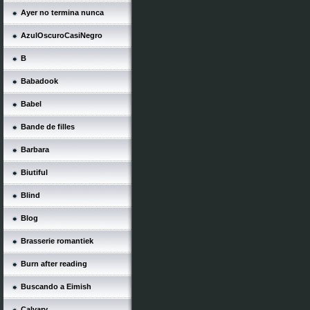
Ayer no termina nunca
AzulOscuroCasiNegro
B
Babadook
Babel
Bande de filles
Barbara
Biutiful
Blind
Blog
Brasserie romantiek
Burn after reading
Buscando a Eimish
Calvary