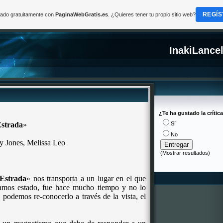
REGÍS
reado gratuitamente con
PaginaWebGratis.es
. ¿Quieres tener tu propio sitio web?
InakiLance
¿Te ha gustado la crític
Estrada
»
Sí
No
y Jones, Melissa Leo
(
Mostrar resultados
)
 Estrada
» nos transporta a un lugar en el que
íamos estado, fue hace mucho tiempo y no lo
podemos re-conocerlo a través de la vista, el