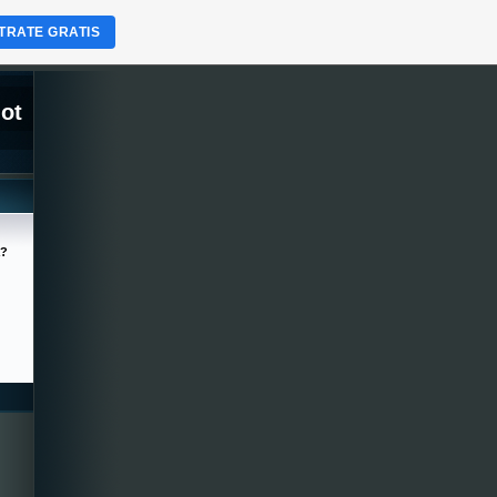
TRATE GRATIS
lot
a?