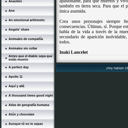
apasionante, para que muertos y viv
Anacleto
también en tierra seca. Para que el 
única asumida.
Ane
An emotional arithmetic
Crea unos personajes siempre fie
consecuencias. Últimas, sí. Porque est
Angels' share
habla de la vida a través de la muert
secundario de aparición inolvidable,
Animales de compañía
todos.
Animales sin collar
Inaki Lancelot
Antes que el diablo sepa que
estás muerto
A perfect day
¡Hoy había/n 16
Apollo 11
Aquí y allá
A thousand times good night
Atlas de geografía humana
Atún y chocolate
Aunque tú no lo sepas