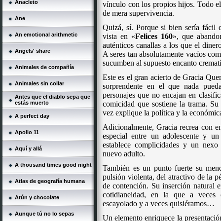
Anacleto
vínculo con los propios hijos. Todo el
de mera supervivencia.
Ane
Quizá, sí. Porque si bien sería fácil
An emotional arithmetic
vista en «
Felices 160
», que abandon
auténticos canallas a los que el diner
Angels' share
A seres tan absolutamente vacíos com
sucumben al supuesto encanto crematí
Animales de compañía
Este es el gran acierto de Gracia Que
Animales sin collar
sorprendente en el que nada pueda
personajes que no encajan en clasifi
Antes que el diablo sepa que
estás muerto
comicidad que sostiene la trama. Su 
vez explique la política y la económic
A perfect day
Adicionalmente, Gracia recrea con en
Apollo 11
especial entre un adolescente y un
establece complicidades y un nexo 
Aquí y allá
nuevo adulto.
A thousand times good night
También es un punto fuerte su menci
pulsión violenta, del atractivo de la p
Atlas de geografía humana
de contención. Su inserción natural 
cotidianeidad, en la que a veces
Atún y chocolate
escayolado y a veces quisiéramos…
Aunque tú no lo sepas
Un elemento enriquece la presentación,