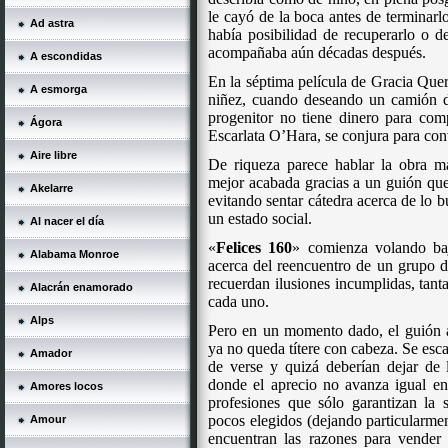
le cayó de la boca antes de terminarl
Ad astra
había posibilidad de recuperarlo o d
acompañaba aún décadas después.
A escondidas
En la séptima película de Gracia Quere
A esmorga
niñez, cuando deseando un camión d
progenitor no tiene dinero para co
Ágora
Escarlata O’Hara, se conjura para con
Aire libre
De riqueza parece hablar la obra má
mejor acabada gracias a un guión que
Akelarre
evitando sentar cátedra acerca de lo b
un estado social.
Al nacer el día
«
Felices 160
» comienza volando baj
Alabama Monroe
acerca del reencuentro de un grupo d
recuerdan ilusiones incumplidas, tant
Alacrán enamorado
cada uno.
Alps
Pero en un momento dado, el guión a
ya no queda títere con cabeza. Se esc
Amador
de verse y quizá deberían dejar de l
donde el aprecio no avanza igual en
Amores locos
profesiones que sólo garantizan la 
pocos elegidos (dejando particularme
Amour
encuentran las razones para vender 