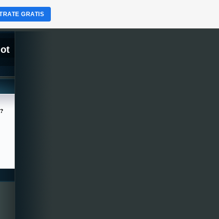
TRATE GRATIS
lot
a?