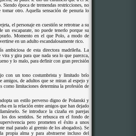
o. Siendo época de tremendas restricciones, no
e tomar otro. Aquella sensación de penuria lo
jeta, el personaje en cuestión se retrotrae a su
e un escaparate, no puede tenerlo porque su
mprarlo. Momento en el que Polo, a modo de
vertirse en un adulto escandalosamente rico.
s ambiciosa de esta directora madrileña. La
 vira y gira para que nada sea lo que parezca,
ueno y lo malo, para definir con gran precisión
o con un tono costumbrista y limitado brío
e amigos, de adultos que se miran al espejo y
as como limitaciones determina la profesión de
dopta un estilo perverso digno de Polanski y
arba en la relación entre amigos que han dejado
lamárselo. Se introduce la cizaña en parejas
 los dos sentidos. Se rebusca en el fondo de
supervivencia pero prometen el éxito a unos
nte mal parado al gremio de los abogados). Se
la propia alma y para abstraerse incluso del