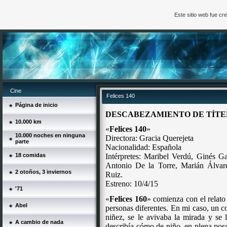
Este sitio web fue c
Cine
Felices 140
Página de inicio
DESCABEZAMIENTO DE TÍTE
10.000 km
«
Felices 140
»
10.000 noches en ninguna
Directora: Gracia Querejeta
parte
Nacionalidad: Española
18 comidas
Intérpretes: Maribel Verdú, Ginés G
Antonio De la Torre, Marián Álvar
2 otoños, 3 inviernos
Ruiz.
Estreno: 10/4/15
'71
«
Felices 160
» comienza con el relat
Abel
personas diferentes. En mi caso, un c
niñez, se le avivaba la mirada y se 
A cambio de nada
describía cómo de niño, en plena posg