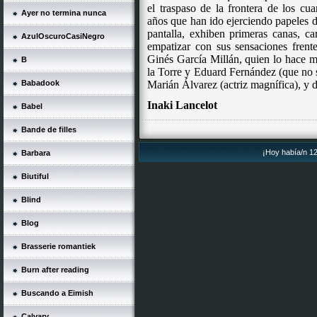
el traspaso de la frontera de los cu
Ayer no termina nunca
años que han ido ejerciendo papeles d
pantalla, exhiben primeras canas, c
AzulOscuroCasiNegro
empatizar con sus sensaciones frent
Ginés García Millán, quien lo hace m
B
la Torre y
Eduard
Fernández (que no s
Babadook
Marián Álvarez (actriz magnífica), y d
Inaki Lancelot
Babel
Bande de filles
¡Hoy había/n 12
Barbara
Biutiful
Blind
Blog
Brasserie romantiek
Burn after reading
Buscando a Eimish
Calvary