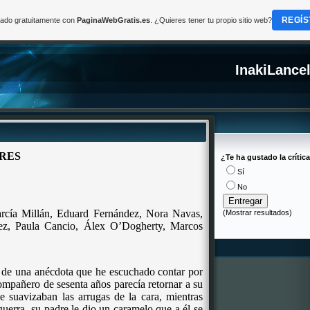
REGÍS
reado gratuitamente con
PaginaWebGratis.es
. ¿Quieres tener tu propio sitio web?
InakiLance
RES
¿Te ha gustado la crític
Sí
No
arcía Millán,
Eduard
Fernández, Nora Navas,
(
Mostrar resultados
)
ez, Paula Cancio, Álex O’Dogherty, Marcos
o de una anécdota que he escuchado contar por
ompañero de sesenta años parecía retornar a su
le suavizaban las arrugas de la cara, mientras
uerra, su padre le dio un caramelo que a él se