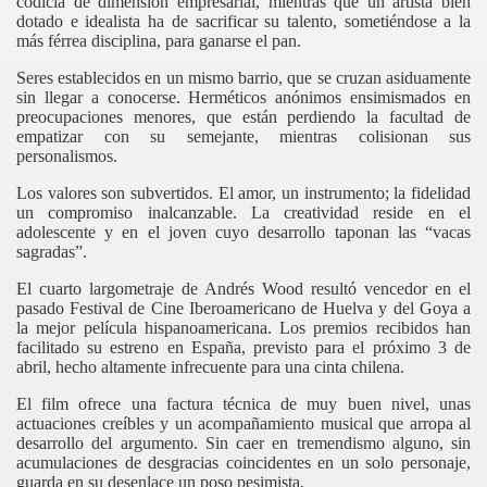
codicia de dimensión empresarial, mientras que un artista bien
dotado e idealista ha de sacrificar su talento, sometiéndose a la
más férrea disciplina, para ganarse el pan.
Seres establecidos en un mismo barrio, que se cruzan asiduamente
sin llegar a conocerse. Herméticos anónimos ensimismados en
preocupaciones menores, que están perdiendo la facultad de
empatizar con su semejante, mientras colisionan sus
personalismos.
Los valores son subvertidos. El amor, un instrumento; la fidelidad
un compromiso inalcanzable. La creatividad reside en el
adolescente y en el joven cuyo desarrollo taponan las “vacas
sagradas”.
El cuarto largometraje de Andrés
Wood
resultó vencedor en el
pasado Festival de Cine Iberoamericano de Huelva y del Goya a
la mejor película hispanoamericana. Los premios recibidos han
facilitado su estreno en España, previsto para el próximo 3 de
abril, hecho altamente infrecuente para una cinta chilena.
El film ofrece una factura técnica de muy buen nivel, unas
actuaciones creíbles y un acompañamiento musical que arropa al
ás muerto
desarrollo del argumento. Sin caer en tremendismo alguno, sin
acumulaciones de desgracias coincidentes en un solo personaje,
guarda en su desenlace un poso pesimista.