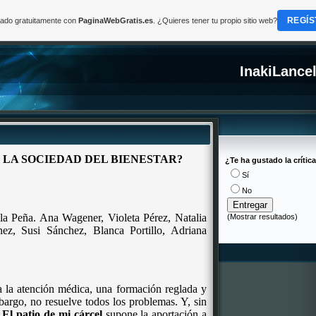
REGÍS
reado gratuitamente con
PaginaWebGratis.es
. ¿Quieres tener tu propio sitio web?
InakiLance
 LA SOCIEDAD DEL BIENESTAR?
¿Te ha gustado la crític
Sí
No
la Peña. Ana Wagener, Violeta Pérez, Natalia
(
Mostrar resultados
)
ez, Susi Sánchez, Blanca Portillo, Adriana
a la atención médica, una formación reglada y
rgo, no resuelve todos los problemas. Y, sin
.
El patio de mi cárcel
supone la aportación a