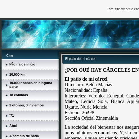
Este sitio web fue c
Cine
El patio de mi cárcel
Página de inicio
¿POR QUÉ HAY CÁRCELES EN
10.000 km
El patio de mi cárcel
10.000 noches en ninguna
Directora: Belén Macías
parte
Nacionalidad: España
18 comidas
Intérpretes: Verónica Echegui, Cande
Mateo, Ledicia Sola, Blanca Apilán
2 otoños, 3 inviernos
Ugarte, Nuria Mencía
Estreno: 26/9/8
'71
Sección Oficial
Zinemaldia
Abel
La sociedad del bienestar nos asegur
unos mínimos económicos. Y, sin emba
A cambio de nada
embargo, siguen existiendo prisiones