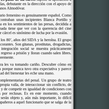
ías, debutante en la dirección con el apoyo de
manos Almodóvar.
elario femenino es genuinamente español. Como
ntraban unas incipientes Blanca Portillo y
a en los sentimientos de las presas, decidida a
nada tiene que ver con la querencia del cine
e cárcel es sinónimo de lucha por la evasión.
 los 80’, años del SIDA y la heroína. El grupo
orantes. Son gitanas, prostitutas, drogadictas,
 integración social se muestra prácticamente
regreso a prisión y lloran cuando salen libres.
ibremente.
mara les va tomando cariño. Descubre cómo en
ría porque nunca tuvo otra expectativa y parece
dad del bienestar les eche una mano.
 complementarias del penal. Un grupo de teatro
propia valía, de interaccionar sin conflicto, de
s y de competir en igualdad de condiciones con
s por reclusas. Es en este momento, cuando
serán objeto y, aún más importante, lo difícil
pañeros a aquel funcionario que se salga de la