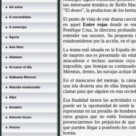
tan interesante temática de Belén Mac
Ad astra
“El deseo”, la productora de los her
A escondidas
El punto de vista de este drama carc
en aquel
Entre rojas
donde se enco
A esmorga
Penélope Cruz, la directora profundiz
entender sus razones. Su propuesta 
Ágora
estadounidense por la acción, en el qu
Aire libre
La trama está situada en la España de
de mujeres nos es presentado sin edulc
Akelarre
atracadoras e incluso asesinas cuya
imposible, que festejan su continuado 
Al nacer el día
Mientras, dentro, las navajas actúan l
Alabama Monroe
En el transcurso del metraje, la cá
una isla desierta una de ellas limpia
Alacrán enamorado
clamar para que alguien en esta socie
Alps
Esa finalidad tienen las actividades
puede ser la oportunidad de sentir la 
Amador
representar en un presidio de hombre
otros grupos que no estén formado
Amores locos
presenciaremos los prejuicios de que 
que pueden llegar a ponérselo los com
Amour
horma.