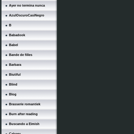
Ayer no termina nunca
AzulOscuroCasiNegro
B
Babadook
Babel
Bande de filles
Barbara
Biutiful
Blind
Blog
Brasserie romantiek
Burn after reading
Buscando a Eimish
Calvary