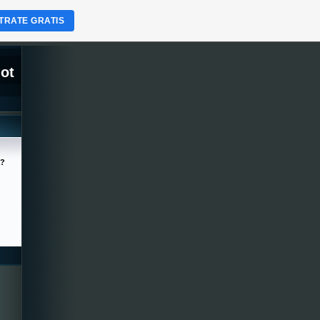
TRATE GRATIS
lot
a?