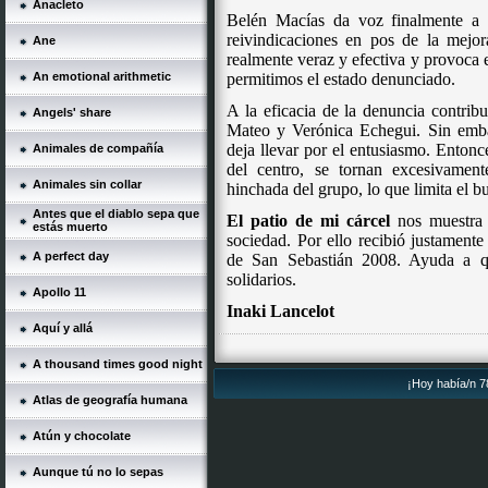
Anacleto
Belén Macías da voz finalmente a 
reivindicaciones en pos de la mejora
Ane
realmente veraz y efectiva y provoca 
An emotional arithmetic
permitimos el estado denunciado.
A la eficacia de la denuncia contrib
Angels' share
Mateo y Verónica Echegui. Sin embar
deja llevar por el entusiasmo. Entonce
Animales de compañía
del centro, se tornan excesivamen
Animales sin collar
hinchada del grupo, lo que limita el bu
Antes que el diablo sepa que
El patio de mi cárcel
nos muestra 
estás muerto
sociedad. Por ello recibió justamente
A perfect day
de San Sebastián 2008. Ayuda a q
solidarios.
Apollo 11
Inaki Lancelot
Aquí y allá
A thousand times good night
¡Hoy había/n 78
Atlas de geografía humana
Atún y chocolate
Aunque tú no lo sepas