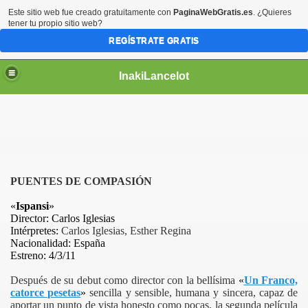
Este sitio web fue creado gratuitamente con
PaginaWebGratis.es
. ¿Quieres
tener tu propio sitio web?
REGÍSTRATE GRATIS
InakiLancelot
PUENTES DE COMPASIÓN
«
Ispansi
»
Director: Carlos Iglesias
Intérpretes:
Carlos Iglesias, Esther Regina
Nacionalidad: España
Estreno: 4/3/11
Después de su debut como director con la bellísima
«
Un Franco,
catorce pesetas
»
sencilla y sensible, humana y sincera, capaz de
aportar un punto de vista honesto como pocas, la segunda película