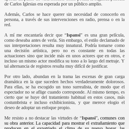
de Carlos Iglesias era esperada por un público amplio.
Además, Carlos se hace querer sin necesidad de conocerlo en
persona, a través de sus intervenciones en radio, prensa o en la
red.
A mí me encantaría decir que “
Ispansi
” es una gran película,
como deseaba antes de verla. Sin embargo, el estilo declamado de
sus interpretaciones resulta muy innatural. Podría tomarse como
una decisión artística, pero no es constante en todas las
actuaciones sino que incide más en unos actores que en otros, e
incluso un mismo actor modifica su tono a lo largo del metraje. Y
tal alternancia de registros resulta muy difícil de justificar.
Por otro lado, abundan en la trama las escenas de gran carga
dramática en la que suceden hechos verdaderamente dolorosos.
Para ellas, se ha escogido un tono surrealista, de modo que el
espectador no se aflige cuando corresponde. Al mismo tiempo, es
cierto que se huye del tratamiento habitual en estos casos, más
costumbrista e incluso exhibicionista, y que merece elogio el
deseo de adoptar un enfoque propio.
Me resisto a no destacar las virtudes de “
Ispansi
”
, comunes con
su obra anterior. La capacidad para mostrar el extrañamiento que
producen en el expatriado el clima de su nuevo hogar, las