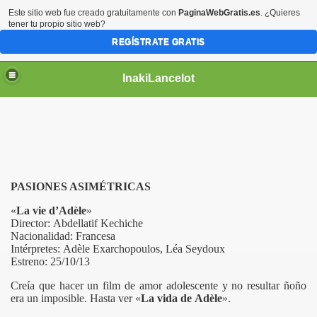
Este sitio web fue creado gratuitamente con
PaginaWebGratis.es
. ¿Quieres
tener tu propio sitio web?
REGÍSTRATE GRATIS
InakiLancelot
PASIONES ASIMÉTRICAS
«
La vie d’Adèle
»
Director:
Abdellatif Kechiche
Nacionalidad: Francesa
Intérpretes:
Adèle Exarchopoulos, Léa Seydoux
Estreno: 25/10/13
Creía que hacer un film de amor adolescente y no resultar ñoño
era un imposible. Hasta ver «
La vida de
Adèle
».