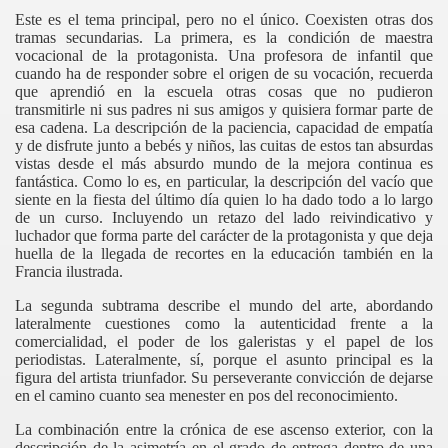
Este es el tema principal, pero no el único. Coexisten otras dos
tramas secundarias. La primera, es la condición de maestra
vocacional de la protagonista. Una profesora de infantil que
cuando ha de responder sobre el origen de su vocación, recuerda
que aprendió en la escuela otras cosas que no pudieron
transmitirle ni sus padres ni sus amigos y quisiera formar parte de
esa cadena. La descripción de la paciencia, capacidad de empatía
y de disfrute junto a bebés y niños, las cuitas de estos tan absurdas
vistas desde el más absurdo mundo de la mejora continua es
fantástica.
Como lo es, en particular, la descripción del vacío que
siente en la fiesta del último día quien lo ha dado todo a lo largo
de un curso.
Incluyendo un retazo del lado reivindicativo y
luchador que forma parte del carácter de la protagonista y que deja
huella de la llegada de recortes en la educación también en la
Francia ilustrada.
La segunda subtrama describe el mundo del arte, abordando
lateralmente cuestiones como la autenticidad frente a la
comercialidad, el poder de los galeristas y el papel de los
periodistas. Lateralmente, sí, porque el asunto principal es la
figura del artista triunfador. Su perseverante convicción de dejarse
en el camino cuanto sea menester en pos del reconocimiento.
ás muerto
La combinación entre la crónica de ese ascenso exterior, con la
descripción de la asimetría en el grado de entrega dentro de una