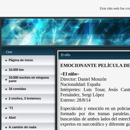
Este sitio web fue c
Cine
El niño
Página de inicio
EMOCIONANTE PELÍCULA DE
10.000 km
«
El niño
»
10.000 noches en ninguna
Director:
Daniel Monzón
parte
Nacionalidad: España
18 comidas
Intérpretes:
Luis Tosar, Jesús Castr
Fernández, Sergi López
2 otoños, 3 inviernos
Estreno: 28/8/14
Espectáculo y emoción en un policiac
'71
formado por dos tramas paralelas
Abel
buscavidas de ambos lados del estrech
expertos en narcotráfico y diferente g
A cambio de nada