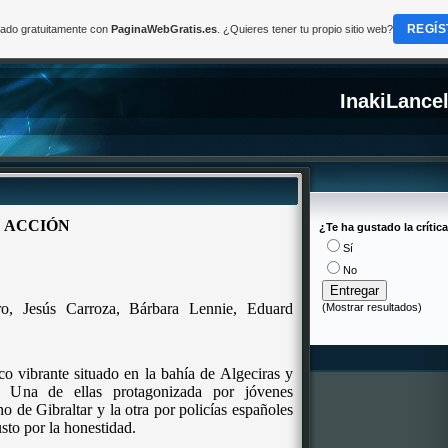
REGÍS
reado gratuitamente con
PaginaWebGratis.es
. ¿Quieres tener tu propio sitio web?
InakiLance
 ACCIÓN
¿Te ha gustado la crític
Sí
No
o,
Jesús Carroza,
Bárbara Lennie, Eduard
(
Mostrar resultados
)
o vibrante situado en la bahía de Algeciras y
. Una de ellas protagonizada por jóvenes
o de Gibraltar y la otra por policías españoles
usto por la honestidad.