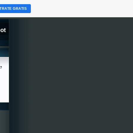
TRATE GRATIS
lot
a?