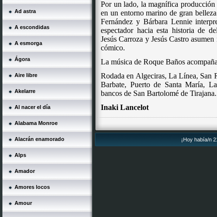
Por un lado, la magnífica producción 
Ad astra
en un entorno marino de gran belleza.
Fernández y Bárbara
Lennie
interpr
A escondidas
espectador hacia esta historia de de
Jesús Carroza y Jesús Castro asumen 
A esmorga
cómico.
Ágora
La música de Roque Baños acompaña e
Rodada en Algeciras, La Línea, San R
Aire libre
Barbate, Puerto de Santa María, L
Akelarre
bancos de San Bartolomé de Tirajana.
Inaki Lancelot
Al nacer el día
Alabama Monroe
Alacrán enamorado
¡Hoy había/n 21
Alps
Amador
Amores locos
Amour