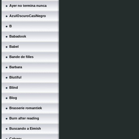
Ayer no termina nunca
AzulOscuroCasiNegro
B
Babadook
Babel
Bande de filles
Barbara
Biutiful
Blind
Blog
Brasserie romantiek
Burn after reading
Buscando a Eimish
Calvary