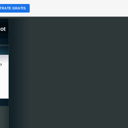
TRATE GRATIS
lot
a?