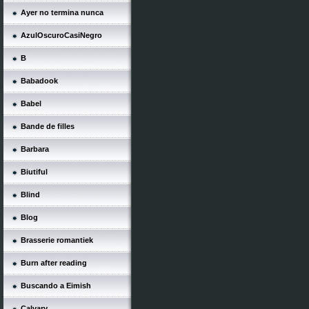
Ayer no termina nunca
AzulOscuroCasiNegro
B
Babadook
Babel
Bande de filles
Barbara
Biutiful
Blind
Blog
Brasserie romantiek
Burn after reading
Buscando a Eimish
Calvary