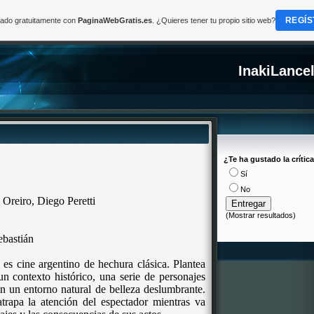
REGÍS
reado gratuitamente con
PaginaWebGratis.es
. ¿Quieres tener tu propio sitio web?
InakiLance
¿Te ha gustado la crític
Sí
No
 Oreiro, Diego Peretti
(
Mostrar resultados
)
ebastián
es cine argentino de hechura clásica. Plantea
n contexto histórico, una serie de personajes
n un entorno natural de belleza deslumbrante.
trapa la atención del espectador mientras va