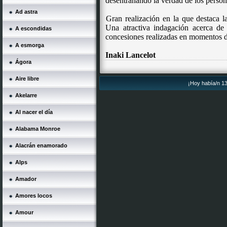
desentrañando la verdad de los person
Ad astra
Gran realización en la que destaca 
Una atractiva indagación acerca de l
A escondidas
concesiones realizadas en momentos d
A esmorga
Inaki Lancelot
Ágora
Aire libre
¡Hoy había/n 13
Akelarre
Al nacer el día
Alabama Monroe
Alacrán enamorado
Alps
Amador
Amores locos
Amour