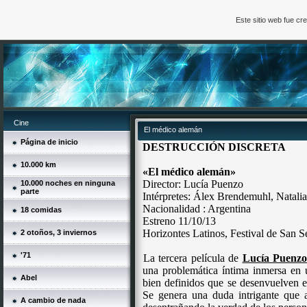
Este sitio web fue c
Cine
El médico alemán
Página de inicio
DESTRUCCIÓN DISCRETA
10.000 km
«
El médico alemán
»
Director: Lucía Puenzo
10.000 noches en ninguna
parte
Intérpretes: Álex Brendemuhl, Natalia
Nacionalidad : Argentina
18 comidas
Estreno 11/10/13
Horizontes Latinos, Festival de San S
2 otoños, 3 inviernos
'71
La tercera película de
Lucía Puenzo
una problemática íntima inmersa en u
Abel
bien definidos que se desenvuelven e
Se genera una duda intrigante que a
A cambio de nada